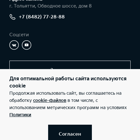
г. Тольятти, Обводное шоссе, дом 8
+7 (8482) 77-28-88
Соцсети
Заказать звонок
Для оптимальной работы сайта используются
cookie
Продолжая использовать сайт, вы соглашаетесь на
© 2026 Юридические лица ООО «Автолидер» (Фактический
адрес: г. Тольятти, Обводное шоссе, дом 8; Телефон: +7 (8482)
обработку
cookie-файлов
в том числе, с
77-28-88; ИНН: 6324106304; ОГРН: 1196313089224), ООО «Киа
использованием метрических программ на условиях
Россия и СНГ» (Фактический адрес: г.Москва, Валовая 26;
Телефон: 8 800 301 08 80; ИНН: 7728674093; ОГРН:
Политики
5087746291760) ведут деятельность на территории РФ в
соответствии с законодательством РФ. Реализуемые товары
доступны к получению на территории РФ. Информация о
соответствующих моделях и комплектациях и их наличии, ценах,
Согласен
возможных выгодах и условиях приобретения доступна у