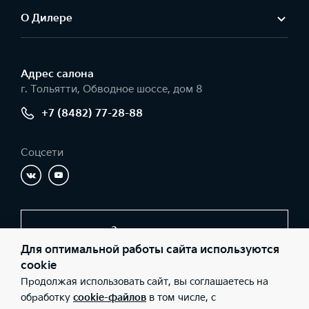
О Дилере
Адрес салонa
г. Тольятти, Обводное шоссе, дом 8
+7 (8482) 77-28-88
Соцсети
Заказать звонок
Для оптимальной работы сайта используются
cookie
Продолжая использовать сайт, вы соглашаетесь на
© 2026 Юридические лица ООО «Автолидер» (Фактический
адрес: г. Тольятти, Обводное шоссе, дом 8; Телефон: +7 (8482)
обработку
cookie-файлов
в том числе, с
77-28-88; ИНН: 6324106304; ОГРН: 1196313089224), ООО «Киа