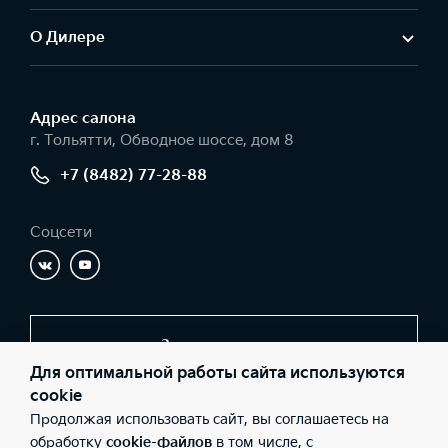
О Дилере
Адрес салонa
г. Тольятти, Обводное шоссе, дом 8
+7 (8482) 77-28-88
Соцсети
Заказать звонок
Для оптимальной работы сайта используются
cookie
Продолжая использовать сайт, вы соглашаетесь на
© 2026 Юридические лица ООО «Автолидер» (Фактический
адрес: г. Тольятти, Обводное шоссе, дом 8; Телефон: +7 (8482)
обработку
cookie-файлов
в том числе, с